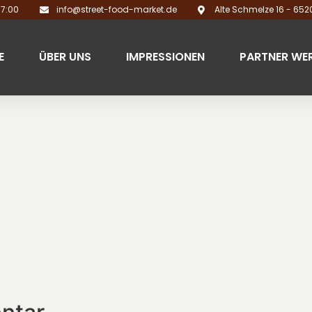
17:00
info@street-food-market.de
Alte Schmelze 16 - 65
E
ÜBER UNS
IMPRESSIONEN
PARTNER WE