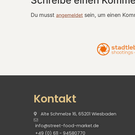
Schreibe einen Komme
Du musst
sein, um einen Kom
angemeldet
Kontakt
Alte Schmelze 16, 65201 Wiesbaden
info@street-food-market.de
+49 (0) 611 - 94580770