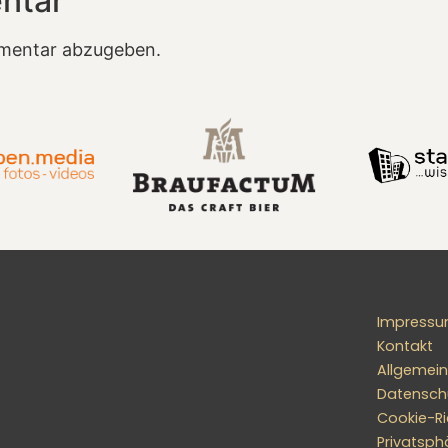
ntar
mentar abzugeben.
Impress
Kontakt
Allgemei
Datensch
Cookie-Ric
Privatsph