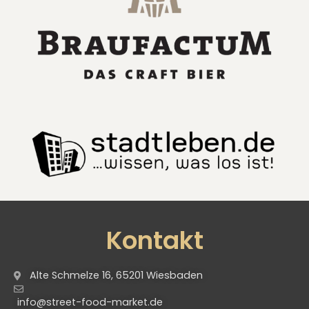
Kontakt
Alte Schmelze 16, 65201 Wiesbaden
info@street-food-market.de