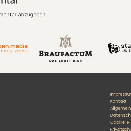
ntar
mentar abzugeben.
Impress
Kontakt
Allgemei
Datensch
Cookie-Ric
Privatsph