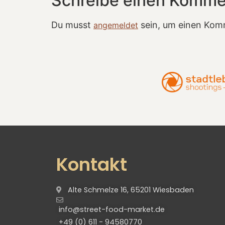
Schreibe einen Komme
Du musst
sein, um einen Kom
angemeldet
Kontakt
Alte Schmelze 16, 65201 Wiesbaden
info@street-food-market.de
+49 (0) 611 - 94580770