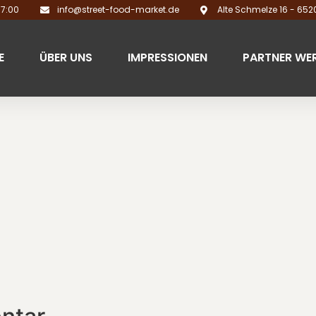
17:00
info@street-food-market.de
Alte Schmelze 16 - 65
E
ÜBER UNS
IMPRESSIONEN
PARTNER WE