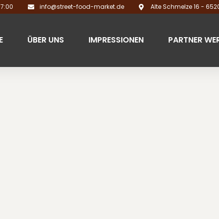
17:00
info@street-food-market.de
Alte Schmelze 16 - 65
E
ÜBER UNS
IMPRESSIONEN
PARTNER WE