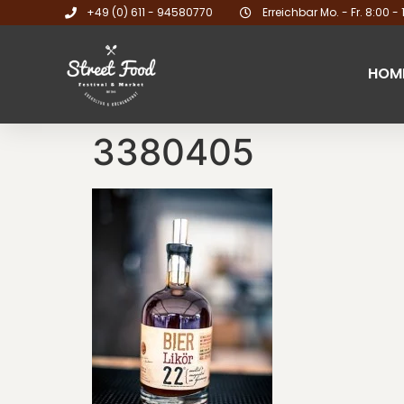
+49 (0) 611 - 94580770
Erreichbar Mo. - Fr. 8:00 - 
HOM
3380405