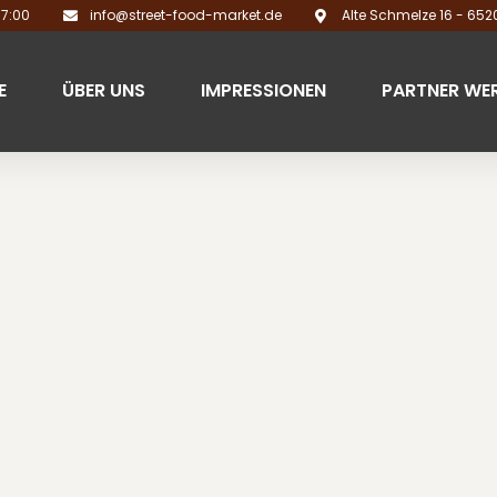
17:00
info@street-food-market.de
Alte Schmelze 16 - 65
E
ÜBER UNS
IMPRESSIONEN
PARTNER WE