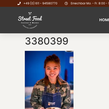
+49 (0) 611 - 94580770
Erreichbar Mo. - Fr. 8:00 - 
HOM
3380399