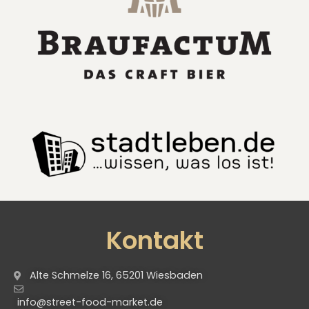
Kontakt
Alte Schmelze 16, 65201 Wiesbaden
info@street-food-market.de