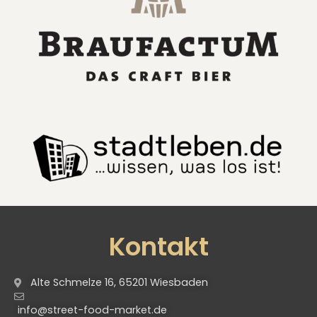
Kontakt
Alte Schmelze 16, 65201 Wiesbaden
info@street-food-market.de