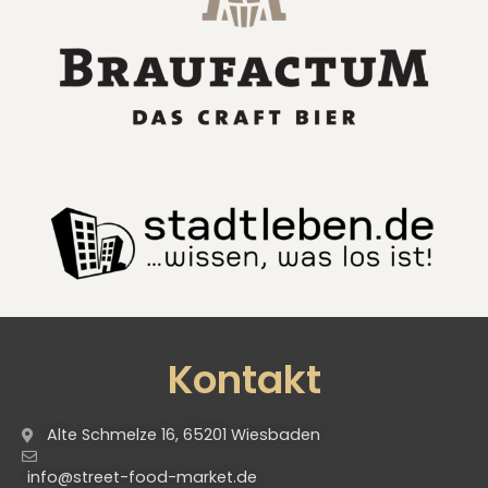
Kontakt
Alte Schmelze 16, 65201 Wiesbaden
info@street-food-market.de