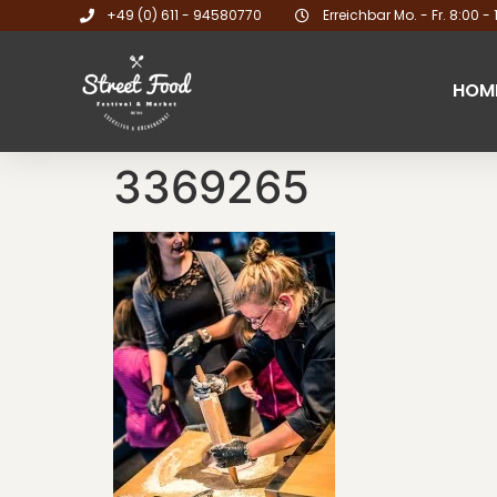
+49 (0) 611 - 94580770
Erreichbar Mo. - Fr. 8:00 - 
HOM
3369265