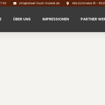
17:00
info@street-food-market.de
Alte Schmelze 16 - 65
E
ÜBER UNS
IMPRESSIONEN
PARTNER WE