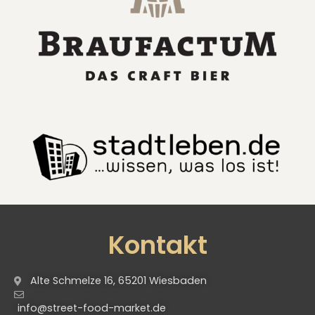
Kontakt
Alte Schmelze 16, 65201 Wiesbaden
info@street-food-market.de