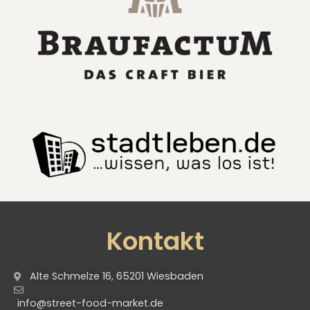
Kontakt
Alte Schmelze 16, 65201 Wiesbaden
info@street-food-market.de