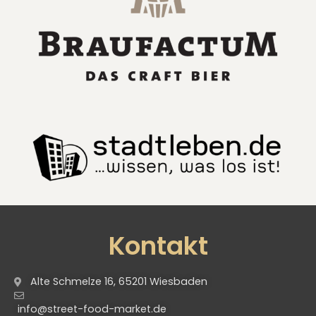
Kontakt
Alte Schmelze 16, 65201 Wiesbaden
info@street-food-market.de