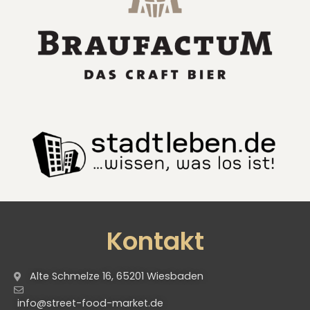
Kontakt
Alte Schmelze 16, 65201 Wiesbaden
info@street-food-market.de