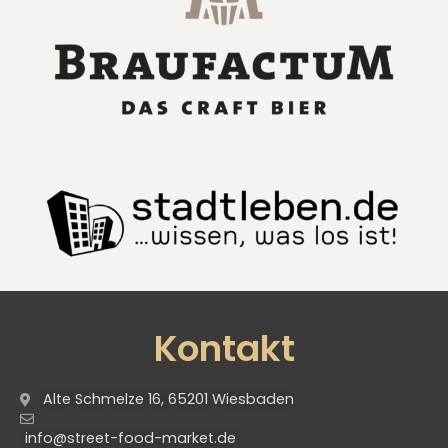
Kontakt
Alte Schmelze 16, 65201 Wiesbaden
info@street-food-market.de