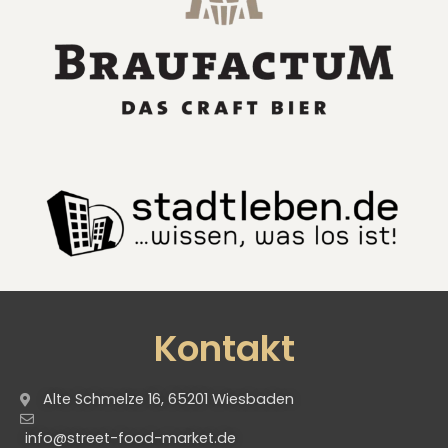
Kontakt
Alte Schmelze 16, 65201 Wiesbaden
info@street-food-market.de