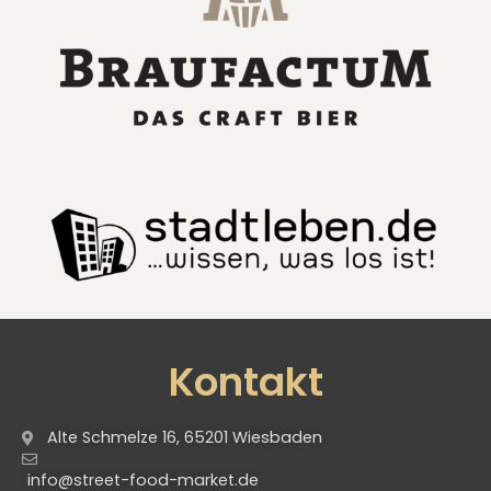
Kontakt
Alte Schmelze 16, 65201 Wiesbaden
info@street-food-market.de