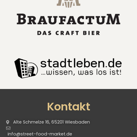
Kontakt
Alte Schmelze 16, 65201 Wiesbaden
info@street-food-market.de