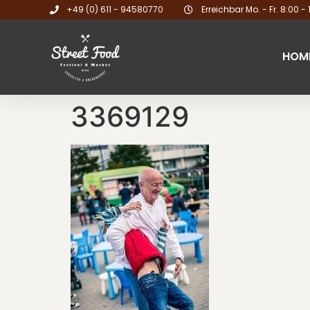
+49 (0) 611 - 94580770
Erreichbar Mo. - Fr. 8:00 - 
HOM
3369129