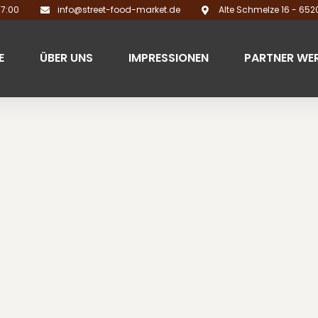
17:00
info@street-food-market.de
Alte Schmelze 16 - 65
E
ÜBER UNS
IMPRESSIONEN
PARTNER WE