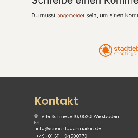
Schreibe einen Komme
Du musst
sein, um einen Kom
angemeldet
Kontakt
Alte Schmelze 16, 65201 Wiesbaden
info@street-food-market.de
+49 (0) 611 - 94580770