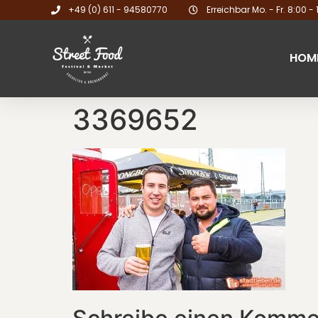
+49 (0) 611 - 94580770
Erreichbar Mo. - Fr. 8:00 - 
HOM
3369652