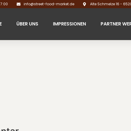
17:00
info@street-food-market.de
Alte Schmelze 16 - 65
E
ÜBER UNS
IMPRESSIONEN
PARTNER WE