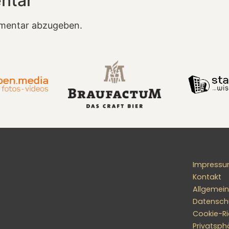
ntar
mentar abzugeben.
Impress
Kontakt
Allgemei
Datensch
Cookie-Ric
Privatsph