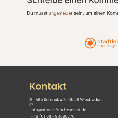
Schreibe einen Komme
Du musst
sein, um einen Kom
angemeldet
Kontakt
Alte Schmelze 16, 65201 Wiesbaden
info@street-food-market.de
+49 (0) 611 - 94580770