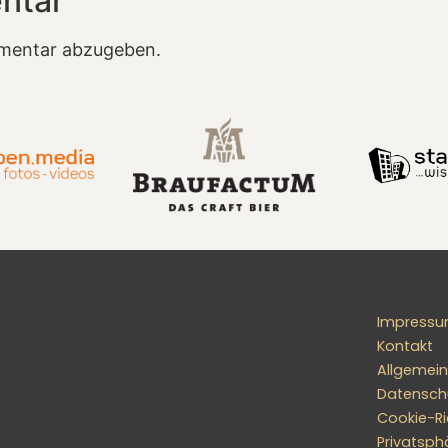
ntar
mentar abzugeben.
Impress
Kontakt
Allgemei
Datensch
Cookie-Ric
Privatsph