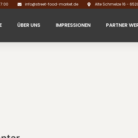
17:00
info@street-food-market.de
Alte Schmelze 16 - 65
E
ÜBER UNS
IMPRESSIONEN
PARTNER WE