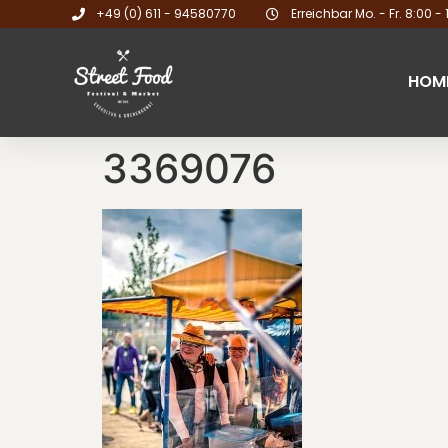
+49 (0) 611 - 94580770
Erreichbar Mo. - Fr. 8:00 - 
HOM
3369076