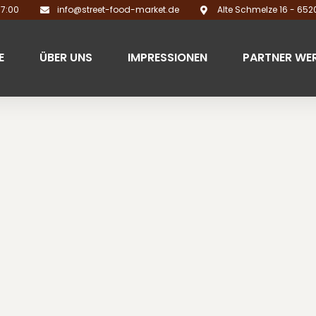
17:00
info@street-food-market.de
Alte Schmelze 16 - 65
E
ÜBER UNS
IMPRESSIONEN
PARTNER WE