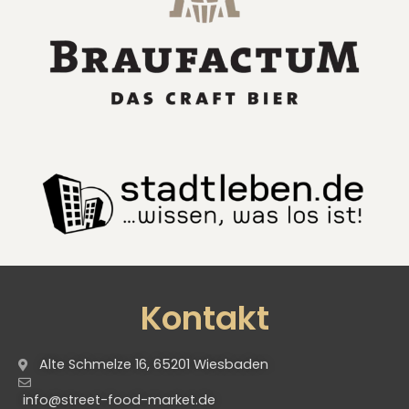
Kontakt
Alte Schmelze 16, 65201 Wiesbaden
info@street-food-market.de