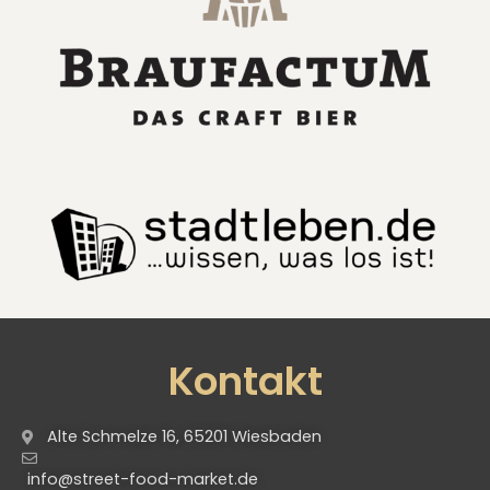
Kontakt
Alte Schmelze 16, 65201 Wiesbaden
info@street-food-market.de