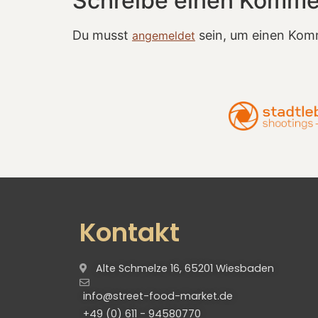
Schreibe einen Komme
Du musst
sein, um einen Kom
angemeldet
Kontakt
Alte Schmelze 16, 65201 Wiesbaden
info@street-food-market.de
+49 (0) 611 - 94580770