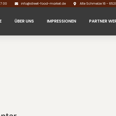
17:00
info@street-food-market.de
Alte Schmelze 16 - 65
E
ÜBER UNS
IMPRESSIONEN
PARTNER WE