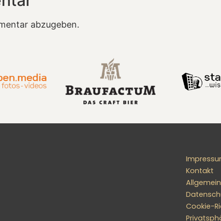
ntar
mentar abzugeben.
Impress
Kontakt
Allgemei
Datensch
Cookie-Ric
Privatsph