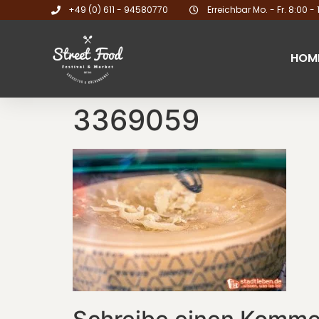
+49 (0) 611 - 94580770
Erreichbar Mo. - Fr. 8:00 - 
HOM
3369059