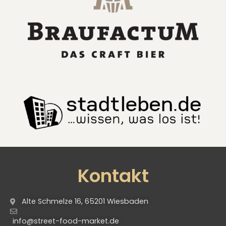
Kontakt
Alte Schmelze 16, 65201 Wiesbaden
info@street-food-market.de