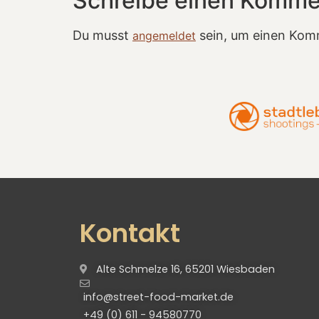
Schreibe einen Komme
Du musst
sein, um einen Kom
angemeldet
Kontakt
Alte Schmelze 16, 65201 Wiesbaden
info@street-food-market.de
+49 (0) 611 - 94580770