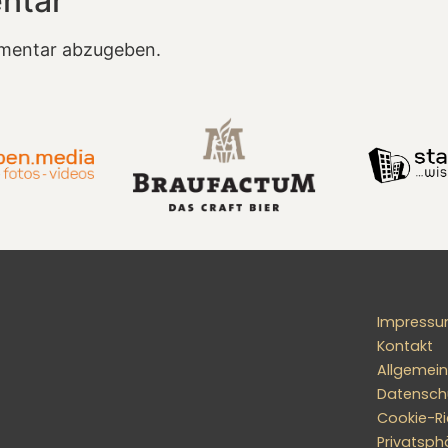
ntar
mentar abzugeben.
Impress
Kontakt
Allgemei
Datensch
Cookie-Ric
Privatsph