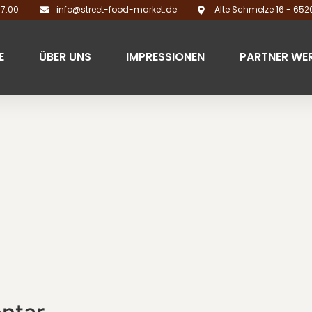
17:00
info@street-food-market.de
Alte Schmelze 16 - 65
E
ÜBER UNS
IMPRESSIONEN
PARTNER WE