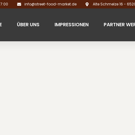
17:00
info@street-food-market.de
Alte Schmelze 16 - 65
E
ÜBER UNS
IMPRESSIONEN
PARTNER WE