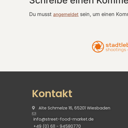
Schreibe einen Komme
Du musst
sein, um einen Kom
angemeldet
Kontakt
Alte Schmelze 16, 65201 Wiesbaden
info@street-food-market.de
+49 (0) 611 - 94580770