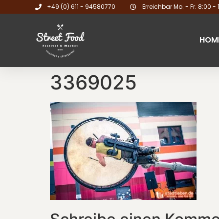
+49 (0) 611 - 94580770
Erreichbar Mo. - Fr. 8:00 - 
HOM
3369025