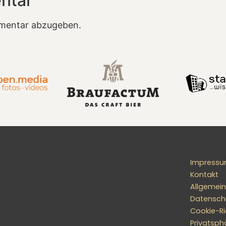
ntar
mentar abzugeben.
Impress
Kontakt
Allgemei
Datensch
Cookie-Ric
Privatsph