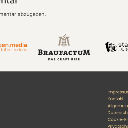
ntar
mentar abzugeben.
Impress
Kontakt
Allgemei
Datensch
Cookie-Ric
Privatsph