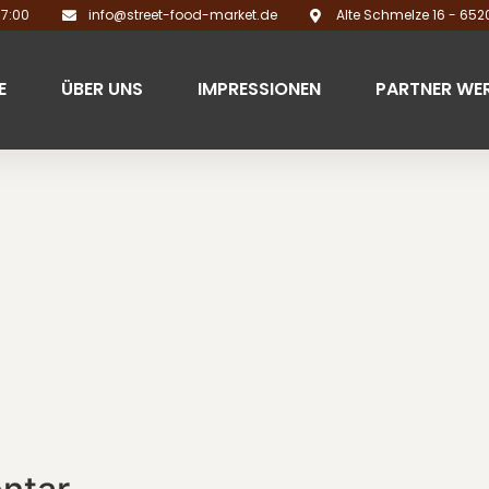
17:00
info@street-food-market.de
Alte Schmelze 16 - 65
E
ÜBER UNS
IMPRESSIONEN
PARTNER WE