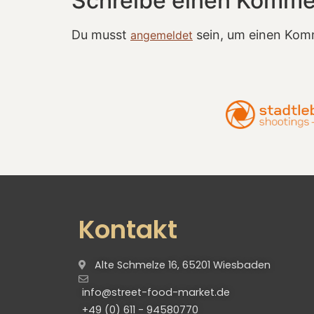
Schreibe einen Komme
Du musst
sein, um einen Kom
angemeldet
Kontakt
Alte Schmelze 16, 65201 Wiesbaden
info@street-food-market.de
+49 (0) 611 - 94580770