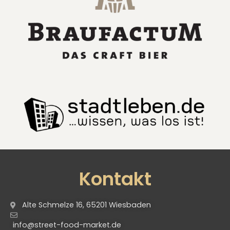
Kontakt
Alte Schmelze 16, 65201 Wiesbaden
info@street-food-market.de