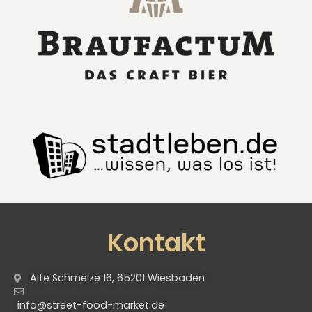
Kontakt
Alte Schmelze 16, 65201 Wiesbaden
info@street-food-market.de