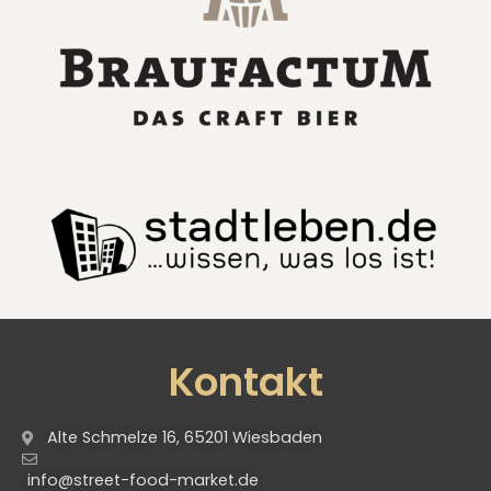
Kontakt
Alte Schmelze 16, 65201 Wiesbaden
info@street-food-market.de