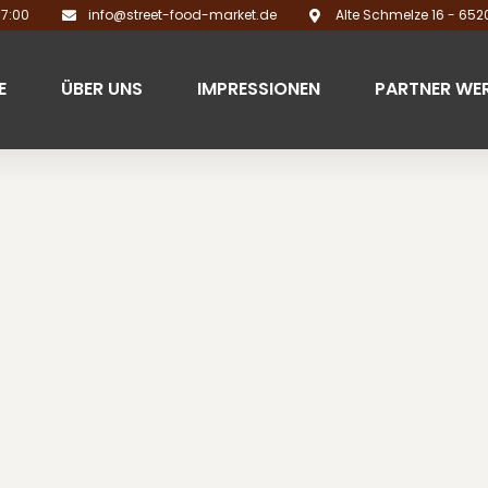
17:00
info@street-food-market.de
Alte Schmelze 16 - 65
E
ÜBER UNS
IMPRESSIONEN
PARTNER WE