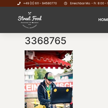
+49 (0) 611 - 94580770
Erreichbar Mo. - Fr. 8:00 - 
HOM
3368765