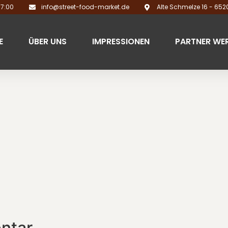
17:00
info@street-food-market.de
Alte Schmelze 16 - 65
E
ÜBER UNS
IMPRESSIONEN
PARTNER WE
ntar