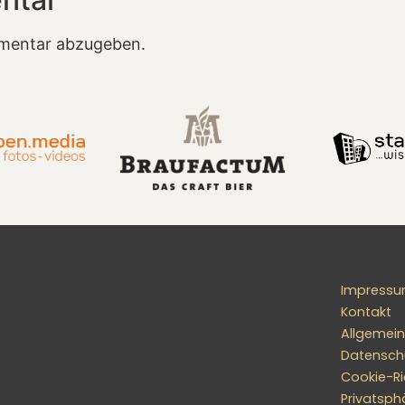
mentar abzugeben.
Impress
Kontakt
Allgemei
Datensch
Cookie-Ric
Privatsph