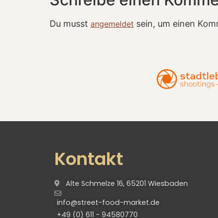
Du musst
sein, um einen Kom
angemeldet
Kontakt
Alte Schmelze 16, 65201 Wiesbaden
info@street-food-market.de
+49 (0) 611 - 94580770