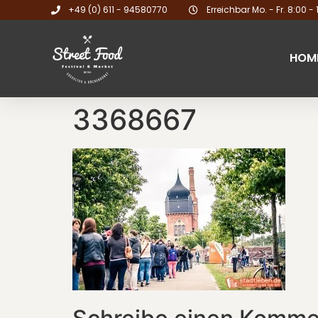
+49 (0) 611 - 94580770
Erreichbar Mo. - Fr. 8:00 - 
HOM
3368667