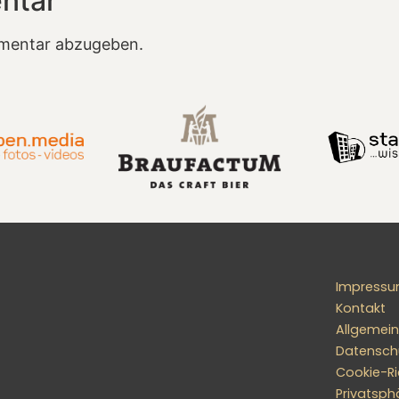
ntar
mentar abzugeben.
Impress
Kontakt
Allgemei
Datensch
Cookie-Ric
Privatsph