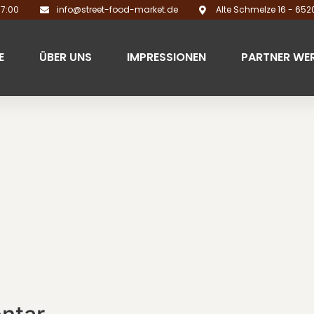
17:00
info@street-food-market.de
Alte Schmelze 16 - 65
E
ÜBER UNS
IMPRESSIONEN
PARTNER WE