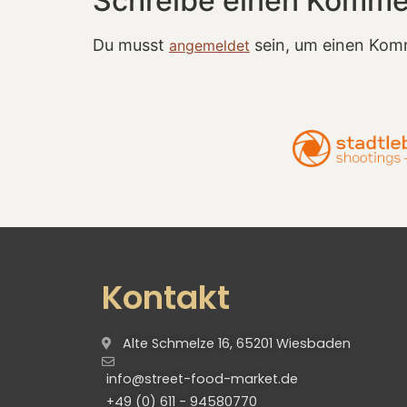
Schreibe einen Komme
Du musst
sein, um einen Kom
angemeldet
Kontakt
Alte Schmelze 16, 65201 Wiesbaden
info@street-food-market.de
+49 (0) 611 - 94580770