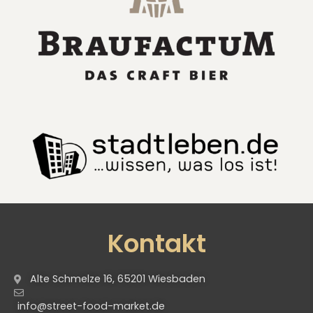
Kontakt
Alte Schmelze 16, 65201 Wiesbaden
info@street-food-market.de