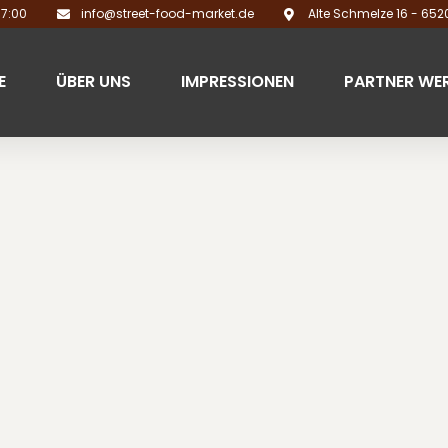
17:00
info@street-food-market.de
Alte Schmelze 16 - 65
E
ÜBER UNS
IMPRESSIONEN
PARTNER WE