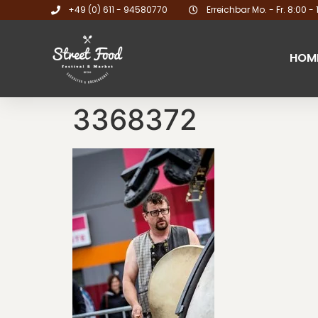
+49 (0) 611 - 94580770
Erreichbar Mo. - Fr. 8:00 - 
HOM
3368372