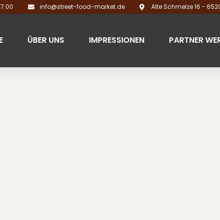
17:00
info@street-food-market.de
Alte Schmelze 16 - 65
E
ÜBER UNS
IMPRESSIONEN
PARTNER WE