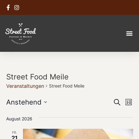
Street Food Meile
Veranstaltungen
Street Food Meile
Veran
Ve
Anstehend
Suche
Liste
Datum
An
Such
wählen.
August 2026
Na
und
FR.
Ansic
21