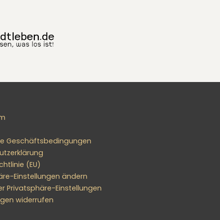
um
ne Geschäftsbedingungen
utzerklärung
htlinie (EU)
äre-Einstellungen ändern
er Privatsphäre-Einstellungen
ungen widerrufen