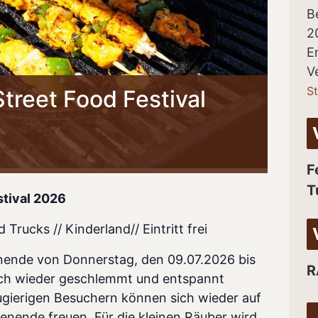
B
2
E
V
St
treet Food Festival
F
T
stival 2026
rucks // Kinderland// Eintritt frei
nende von Donnerstag, den 09.07.2026 bis
R
ich wieder geschlemmt und entspannt
ugierigen Besuchern können sich wieder auf
nende freuen. Für die kleinen Räuber wird