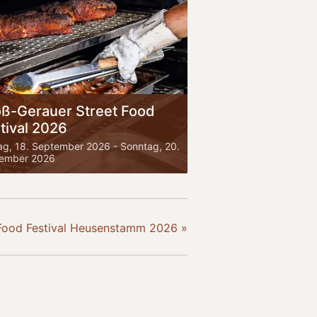
ß-Gerauer Street Food
tival 2026
tag, 18. September 2026
-
Sonntag, 20.
ember 2026
 Food Festival Heusenstamm 2026
»