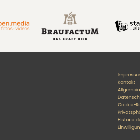
Impress
Kontakt
Allgemei
Datensch
Cookie-Ric
Privatsph
Historie d
Einwillig