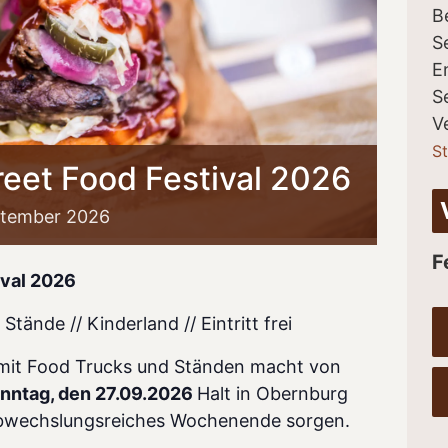
B
S
E
S
V
St
eet Food Festival 2026
tember
2026
F
ival 2026
tände // Kinderland // Eintritt frei
 mit Food Trucks und Ständen macht von
onntag, den 27.09.2026
Halt in Obernburg
 abwechslungsreiches Wochenende sorgen.