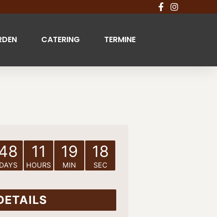
RDEN
CATERING
TERMINE
48
11
19
17
DAYS
HOURS
MIN
SEC
DETAILS