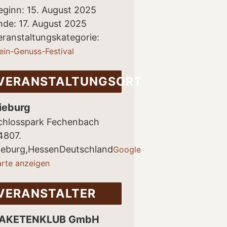
eginn:
15. August 2025
nde:
17. August 2025
eranstaltungskategorie:
ein-Genuss-Festival
VERANSTALTUNGSORT
ieburg
chlosspark Fechenbach
4807.
ieburg
,
Hessen
Deutschland
Google
arte anzeigen
VERANSTALTER
AKETENKLUB GmbH