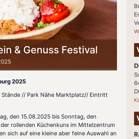
B
E
V
W
in & Genuss Festival
2025
D
S
burg 2025
6
D
Stände // Park Nähe Marktplatz// Eintritt
K
ag, den 15.08.2025 bis Sonntag, den
der rollenden Küchenkuns im Mittelzentrum
n sich auf eine kleine aber feine Auswahl an
R