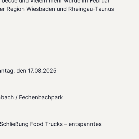
rbecue und vielem mehr wurde im Februar
der Region Wiesbaden und Rheingau-Taunus
nntag, den 17.08.2025
nbach / Fechenbachpark
 (Schließung Food Trucks – entspanntes