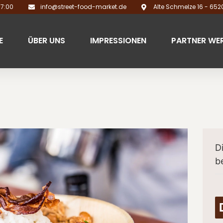
17:00
info@street-food-market.de
Alte Schmelze 16 - 65
E
ÜBER UNS
IMPRESSIONEN
PARTNER WE
D
b