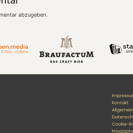
ntar
mentar abzugeben.
Impress
Kontakt
Allgemei
Datensch
Cookie-Ric
Privatsph