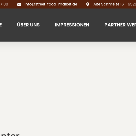
17:00
info@street-food-market.de
Alte Schmelze 16 - 65
E
ÜBER UNS
IMPRESSIONEN
PARTNER WE