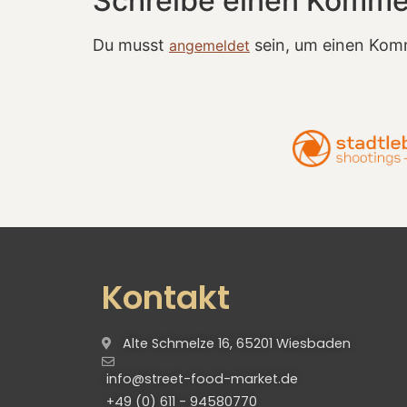
Schreibe einen Komme
Du musst
sein, um einen Kom
angemeldet
Kontakt
Alte Schmelze 16, 65201 Wiesbaden
info@street-food-market.de
+49 (0) 611 - 94580770