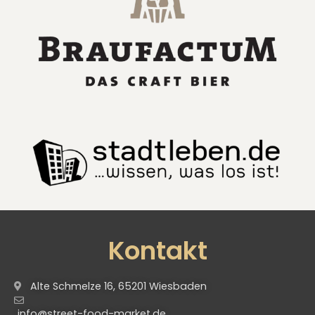
Kontakt
Alte Schmelze 16, 65201 Wiesbaden
info@street-food-market.de